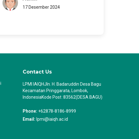
17 Desember 2024
Contact Us
i
LPMI IAIQHJln. H. Badaruddin Desa Bagu
Kecamatan Pringgarata, Lombok,
IndonesiaKode Post :83562(DESA BAGU)
Phone:
+62878-8186-8999
Email:
lpmi@iaiqh.ac.id