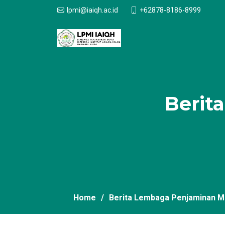
adada
+62878-8186-8999
lpmi@iaiqh.ac.id
.
Berit
Home
Berita Lembaga Penjaminan Mu