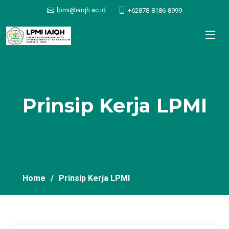
adada
lpmi@iaiqh.ac.id
+62878-8186-8999
.
Prinsip Kerja LPMI
Home
Prinsip Kerja LPMI